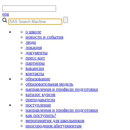
eng
о школе
новости и события
люди
локация
документы
пресс-кит
партнеры
вакансии
контакты
образование
образовательная модель
направления и профили подготовки
каталог курсов
преподаватели
поступление
направления и профили подготовки
как поступить?
мероприятия для школьников
иногородним абитуриентам