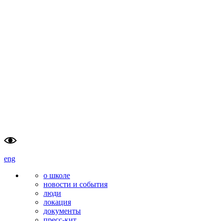
школа                    
тюменский
перспективных                    
государственный                        
исследований (SAS)                    
университет
                        
eng
о школе
новости и события
люди
локация
документы
пресс-кит