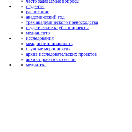
часто задаваемые вопросы
студенты
расписание
академический год
трек академического превосходства
студенческие клубы и проекты
медиацентр
исследования
междисципли­нарность
научные мероприятия
архив исследова­тельских проектов
архив проектных сессий
медиатека