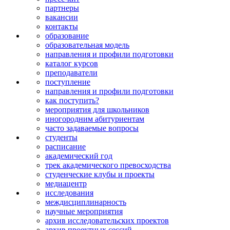
партнеры
вакансии
контакты
образование
образовательная модель
направления и профили подготовки
каталог курсов
преподаватели
поступление
направления и профили подготовки
как поступить?
мероприятия для школьников
иногородним абитуриентам
часто задаваемые вопросы
студенты
расписание
академический год
трек академического превосходства
студенческие клубы и проекты
медиацентр
исследования
междисципли­нарность
научные мероприятия
архив исследова­тельских проектов
архив проектных сессий