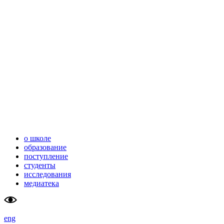
школа                    
тюменский
перспективных                    
государственный                        
исследований (SAS)                    
университет
                        
о школе
образование
поступление
студенты
исследования
медиатека
eng