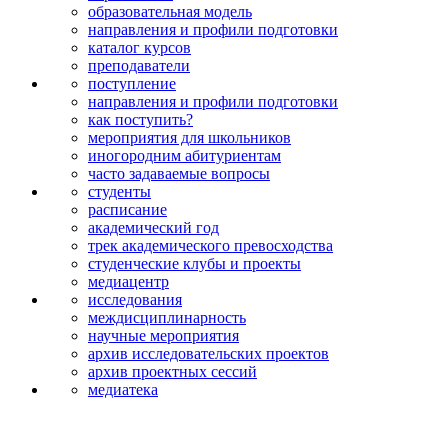
образовательная модель
направления и профили подготовки
каталог курсов
преподаватели
поступление
направления и профили подготовки
как поступить?
мероприятия для школьников
иногородним абитуриентам
часто задаваемые вопросы
студенты
расписание
академический год
трек академического превосходства
студенческие клубы и проекты
медиацентр
исследования
междисципли­нарность
научные мероприятия
архив исследова­тельских проектов
архив проектных сессий
медиатека