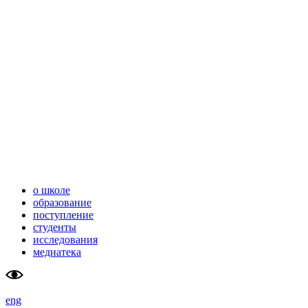
школа                    
тюменский
перспективных                    
государственный                        
исследований (SAS)                    
университет
                        
о школе
образование
поступление
студенты
исследования
медиатека
eng