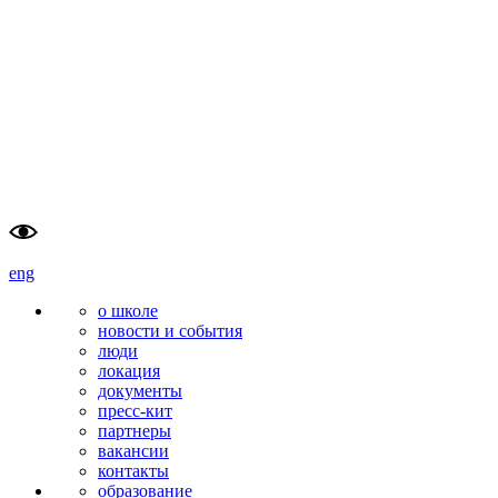
школа                    
тюменский
перспективных                    
государственный                        
исследований (SAS)                    
университет
                        
eng
о школе
новости и события
люди
локация
документы
пресс-кит
партнеры
вакансии
контакты
образование