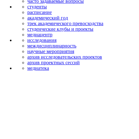
часто задаваемые вопросы
студенты
расписание
академический год
трек академического превосходства
студенческие клубы и проекты
медиацентр
исследования
междисципли­нарность
научные мероприятия
архив исследова­тельских проектов
архив проектных сессий
медиатека