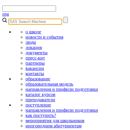
eng
о школе
новости и события
люди
локация
документы
пресс-кит
партнеры
вакансии
контакты
образование
образовательная модель
направления и профили подготовки
каталог курсов
преподаватели
поступление
направления и профили подготовки
как поступить?
мероприятия для школьников
иногородним абитуриентам