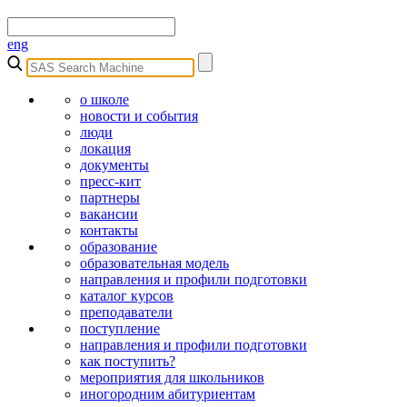
eng
о школе
новости и события
люди
локация
документы
пресс-кит
партнеры
вакансии
контакты
образование
образовательная модель
направления и профили подготовки
каталог курсов
преподаватели
поступление
направления и профили подготовки
как поступить?
мероприятия для школьников
иногородним абитуриентам