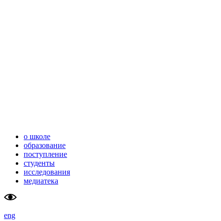
школа                    
тюменский
перспективных                    
государственный                        
исследований (SAS)                    
университет
                        
о школе
образование
поступление
студенты
исследования
медиатека
eng