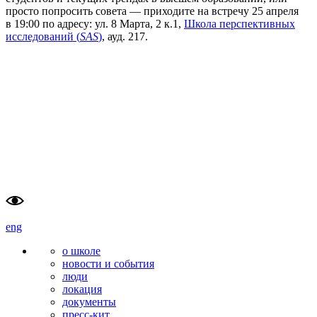
просто попросить совета — приходите на встречу 25 апреля
в 19:00 по адресу: ул. 8 Марта, 2 к.1,
Школа перспективных
исследований
(
SAS
)
, ауд. 217.
школа                    
тюменский
перспективных                    
государственный                        
исследований (SAS)                    
университет
                        
eng
о школе
новости и события
люди
локация
документы
пресс-кит