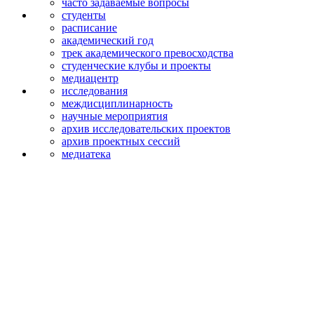
часто задаваемые вопросы
студенты
расписание
академический год
трек академического превосходства
студенческие клубы и проекты
медиацентр
исследования
междисципли­нарность
научные мероприятия
архив исследова­тельских проектов
архив проектных сессий
медиатека