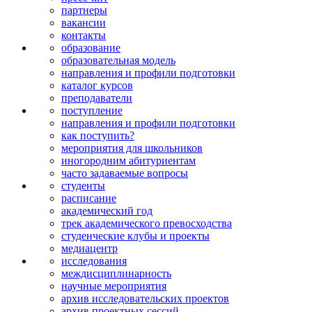
партнеры
вакансии
контакты
образование
образовательная модель
направления и профили подготовки
каталог курсов
преподаватели
поступление
направления и профили подготовки
как поступить?
мероприятия для школьников
иногородним абитуриентам
часто задаваемые вопросы
студенты
расписание
академический год
трек академического превосходства
студенческие клубы и проекты
медиацентр
исследования
междисципли­нарность
научные мероприятия
архив исследова­тельских проектов
архив проектных сессий